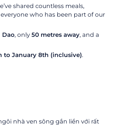
e’ve shared countless meals,
o everyone who has been part of our
g Dao
, only
50 metres away
, and a
 to January 8th (inclusive)
.
gôi nhà ven sông gắn liền với rất