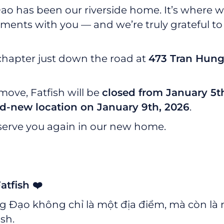
ao has been our riverside home. It’s where w
ments with you — and we’re truly grateful t
chapter just down the road at
473 Tran Hun
move, Fatfish will be
closed from January 5th
nd-new location on January 9th, 2026
.
serve you again in our new home.
atfish ❤️
 Đạo không chỉ là một địa điểm, mà còn là n
sh.