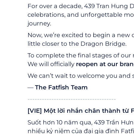
For over a decade, 439 Tran Hung D
celebrations, and unforgettable mo
journey.
Now, we’re excited to begin a new 
little closer to the Dragon Bridge.
To complete the final stages of our 
We will officially
reopen at our bra
We can’t wait to welcome you and 
—
The Fatfish Team
-------------------------------------
[VIE] Một lời nhắn chân thành từ F
Suốt hơn 10 năm qua, 439 Trần Hưng
nhiều kỷ niệm của đại gia đình Fatfi