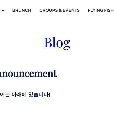
U
BRUNCH
GROUPS & EVENTS
FLYING FIS
Blog
Announcement
R 한국어는 아래에 있습니다)