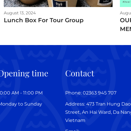
August 13, 2024
Augus
Lunch Box For Tour Group
OU
ME
Opening time
Contact
10:00 AM - 11:00 PM
Phone: 02363 945 707
Monday to Sunday
Address: 473 Tran Hung Dao
Street, An Hai Ward, Da Nang
Vietnam